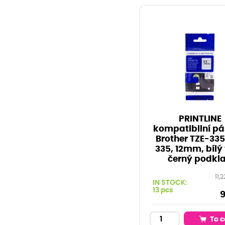
PRINTLINE
kompatibilní pá
Brother TZE-335
335, 12mm, bílý 
černý podkl
11,2
IN STOCK:
13 pcs
9
To c