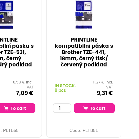
NTLINE
PRINTLINE
ilní páska s
kompatibilní páska s
r TZE-531,
Brother TZE-441,
, černý
18mm, černý tisk/
drý podklad
červený podklad
8,58 € incl.
11,27 € incl.
IN STOCK:
VAT
VAT
9 pcs
7,09 €
9,31 €
To cart
To cart
e:
PLTB55
Code:
PLTB51