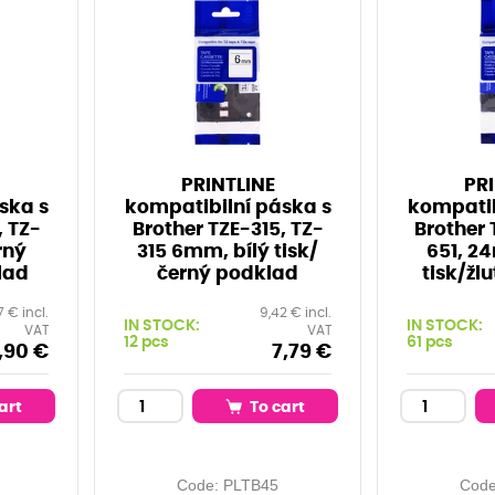
PRINTLINE
PRI
ska s
kompatibilní páska s
kompatib
, TZ-
Brother TZE-315, TZ-
Brother 
rný
315 6mm, bílý tisk/
651, 2
lad
černý podklad
tisk/žl
7 € incl.
9,42 € incl.
IN STOCK:
IN STOCK:
VAT
VAT
12 pcs
61 pcs
,90 €
7,79 €
art
To cart
Code:
PLTB45
Cod