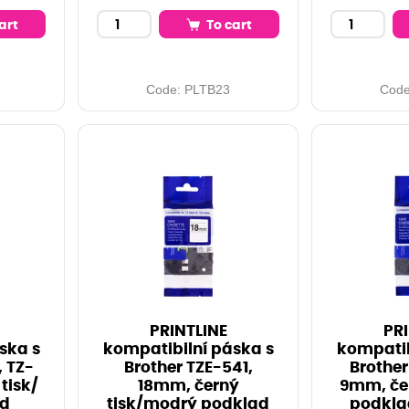
art
To cart
Code:
PLTB23
Cod
PRINTLINE
PRI
ska s
kompatibilní páska s
kompatib
, TZ-
Brother TZE-541,
Brother
tisk/
18mm, černý
9mm, čer
ad
tisk/modrý podklad
podklad