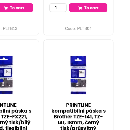
To cart
To cart
e:
PLTB13
Code:
PLTB04
NTLINE
PRINTLINE
ilní páska s
kompatibilní páska s
 TZE-FX221,
Brother TZE-141, TZ-
ný tisk/bílý
141, 18mm, černý
, flexibilní
tisk/průsvitný