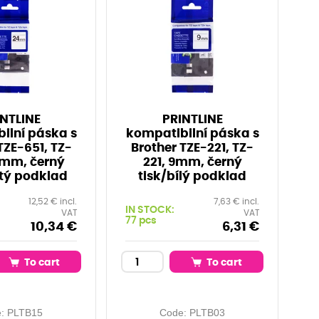
NTLINE
PRINTLINE
ilní páska s
kompatibilní páska s
TZE-651, TZ-
Brother TZE-221, TZ-
4mm, černý
221, 9mm, černý
utý podklad
tisk/bílý podklad
12,52 € incl.
7,63 € incl.
IN STOCK:
VAT
VAT
77 pcs
10,34 €
6,31 €
To cart
To cart
e:
PLTB15
Code:
PLTB03