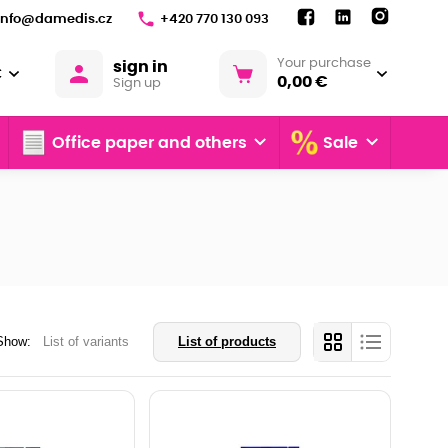
info@damedis.cz
+420 770 130 093
Your purchase
sign in
€
0,00 €
Sign up
Office paper and others
Sale
Show:
List of variants
List of products