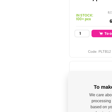
8,1
IN STOCK:
100+ pcs
6
To c
Code:
PLTB12
To make
We care abou
processing 
based on you