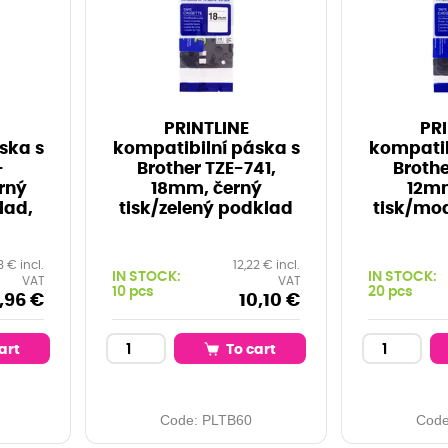
PRINTLINE
PRI
ska s
kompatibilní páska s
kompatib
-
Brother TZE-741,
Brothe
rný
18mm, černý
12mm
lad,
tisk/zelený podklad
tisk/mo
3 € incl.
12,22 € incl.
IN STOCK:
IN STOCK:
VAT
VAT
10 pcs
20 pcs
,96 €
10,10 €
art
To cart
Code:
PLTB60
Cod