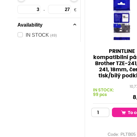
-
€
Availability
IN STOCK
(49)
PRINTLINE
kompatibilní pá
Brother TZE-241
241, 18mm, če
tisk/bílý podk
10,7
IN STOCK:
99 pcs
8
To c
Code:
PLTB05