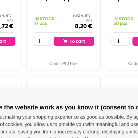
3 € incl.
9,92 € incl.
IN STOCK:
IN STOCK:
VAT
VAT
17 pcs
50 pcs
,72 €
8,20 €
art
To cart
Code:
PLTB57
Cod
 the website work as you know it (consent to 
t making your shopping experience as good as possible. By ag
of cookies, you allow us to provide you with meaningful and use
r data, saving you from unnecessary clicking, displaying unint