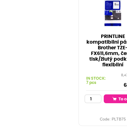
PRINTLINE
kompatibilní pá
Brother TZE
FX611,6mm, če
tisk/žlutý podk
flexibilní
8,4
IN STOCK:
7 pcs
6
To c
Code:
PLTB75