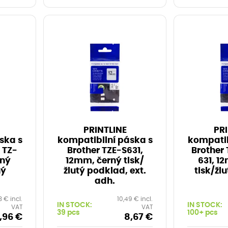
PRINTLINE
PRI
ska s
kompatibilní páska s
kompatib
, TZ-
Brother TZE-S631,
Brother 
rný
12mm, černý tisk/
631, 1
ný
žlutý podklad, ext.
tisk/žl
adh.
3 € incl.
10,49 € incl.
IN STOCK:
IN STOCK:
VAT
VAT
39 pcs
100+ pcs
,96 €
8,67 €