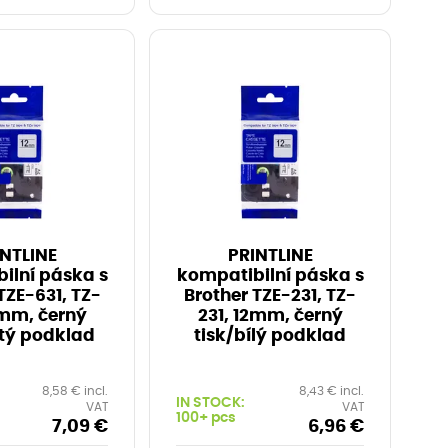
NTLINE
PRINTLINE
ilní páska s
kompatibilní páska s
TZE-631, TZ-
Brother TZE-231, TZ-
2mm, černý
231, 12mm, černý
utý podklad
tisk/bílý podklad
8,58 € incl.
8,43 € incl.
IN STOCK:
VAT
VAT
100+ pcs
7,09 €
6,96 €