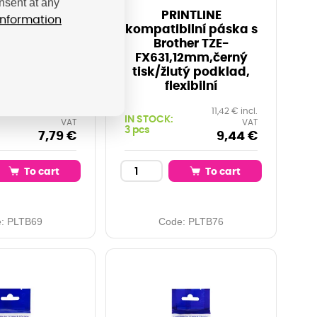
nsent at any
NTLINE
PRINTLINE
information
ilní páska s
kompatibilní páska s
 TZE-FX211,
Brother TZE-
ný tisk/bílý
FX631,12mm,černý
, flexibilní
tisk/žlutý podklad,
flexibilní
9,42 € incl.
11,42 € incl.
IN STOCK:
VAT
VAT
3 pcs
7,79 €
9,44 €
To cart
To cart
e:
PLTB69
Code:
PLTB76