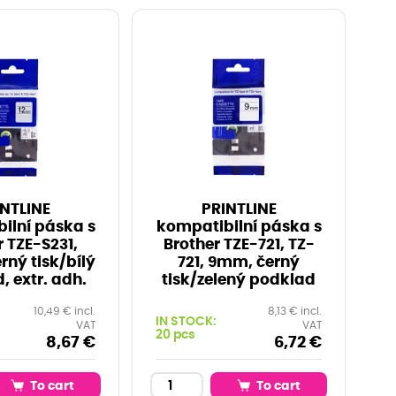
NTLINE
PRINTLINE
ilní páska s
kompatibilní páska s
r TZE-S231,
Brother TZE-721, TZ-
rný tisk/bílý
721, 9mm, černý
, extr. adh.
tisk/zelený podklad
10,49 € incl.
8,13 € incl.
IN STOCK:
VAT
VAT
20 pcs
8,67 €
6,72 €
To cart
To cart