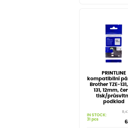
PRINTLINE
kompatibilní pá
Brother TZE-131
131, 12mm, če
tisk/průsvit
podklad
8,4
IN STOCK:
31 pcs
6