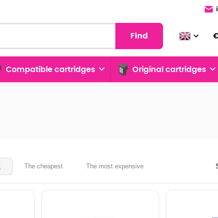
Find
Compatible cartridges
Original cartridges
R
d
The cheapest
The most expensive