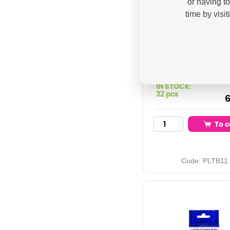
or having t
PRINTLINE
time by visi
kompatibilní pá
Brother TZE-611
611, 6mm, černý 
žlutý podkl
7,5
IN STOCK:
32 pcs
6
To c
Code:
PLTB11