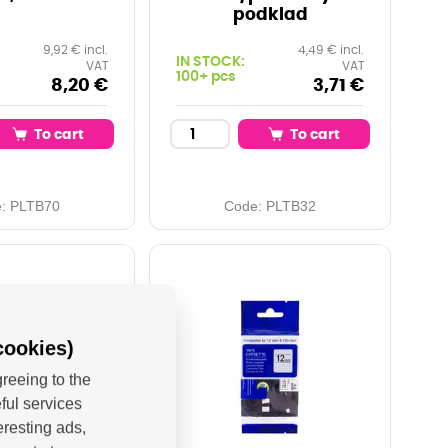
podklad
9,92 € incl.
4,49 € incl.
IN STOCK:
VAT
VAT
100+ pcs
8,20 €
3,71 €
To cart
To cart
e:
PLTB70
Code:
PLTB32
cookies)
reeing to the
ful services
eresting ads,