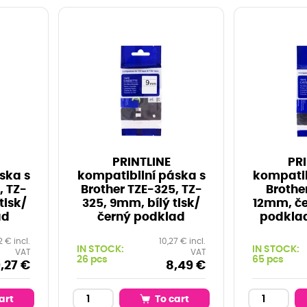
PRINTLINE
PRI
ska s
kompatibilní páska s
kompatib
, TZ-
Brother TZE-325, TZ-
Brothe
tisk/
325, 9mm, bílý tisk/
12mm, če
ad
černý podklad
podklad
2 € incl.
10,27 € incl.
IN STOCK:
IN STOCK:
VAT
VAT
26 pcs
65 pcs
,27 €
8,49 €
art
To cart