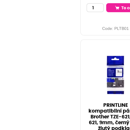
To c
Code:
PLTB01
PRINTLINE
kompatibilní pá
Brother TZE-621
621, 9mm, černý 
žlutý podkl