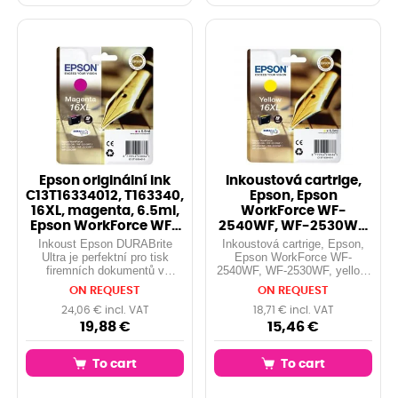
Epson originální ink
Inkoustová cartrige,
C13T16334012, T163340,
Epson, Epson
16XL, magenta, 6.5ml,
WorkForce WF-
Epson WorkForce WF-
2540WF, WF-2530WF,
2540W
yellow, T163440, 16XL, 6
Inkoust Epson DURABrite
Inkoustová cartrige, Epson,
Ultra je perfektní pro tisk
Epson WorkForce WF-
firemních dokumentů v
2540WF, WF-2530WF, yellow,
laserové kvalitě. Systém
T163440, 16XL, 6,5 ml.
ON REQUEST
ON REQUEST
pigmentových inkoustů
zajišťuje, že vytištěné
24,06 € incl. VAT
18,71 € incl. VAT
dokumenty jsou odolné vůči
19,88 €
15,46 €
vodě, rozmazání a
zvýrazňova...
To cart
To cart