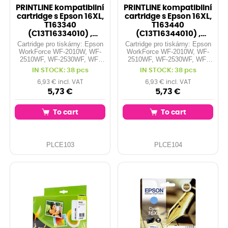
PRINTLINE kompatibilní
PRINTLINE kompatibilní
cartridge s Epson 16XL,
cartridge s Epson 16XL,
T163340
T163440
(C13T16334010) ,
(C13T16344010) ,
magenta, čip
yellow, čip
Cartridge pro tiskárny: Epson
Cartridge pro tiskárny: Epson
WorkForce WF-2010W, WF-
WorkForce WF-2010W, WF-
2510WF, WF-2530WF, WF-
2510WF, WF-2530WF, WF-
2540WF, WF-2750DWF...
2540WF, WF-2750DWF ...
IN STOCK: 38 pcs
IN STOCK: 38 pcs
Kapacita: 6,5 ml Barva:
Kapacita: 6,5 ml Barva: yellow
magenta
6,93 € incl. VAT
6,93 € incl. VAT
5,73 €
5,73 €
To cart
To cart
PLCE103
PLCE104