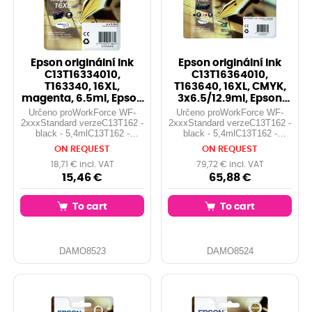
Epson originální ink
Epson originální ink
C13T16334010,
C13T16364010,
T163340, 16XL,
T163640, 16XL, CMYK,
magenta, 6.5ml, Epson
3x6.5/12.9ml, Epson
WorkForce WF-2540W
WorkForce WF-2
Určeno proWorkForce WF-
Určeno proWorkForce WF-
2xxxStandard verzeC13T162 -
2xxxStandard verzeC13T162 -
black - 5,4mlC13T162 -
black - 5,4mlC13T162 -
cyan/magenta/yellow -
cyan/magenta/yellow -
ON REQUEST
ON REQUEST
3,1mlXL verzeC13T163 -
3,1mlXL verzeC13T163 -
black XL - 12,9mlC13T163 -
black XL - 12,9mlC13T163 -
18,71 € incl. VAT
79,72 € incl. VAT
cyan/magenta/yellow XL -
cyan/magenta/yellow XL -
15,46 €
65,88 €
6,5ml
6,5ml
To cart
To cart
DAMO8523
DAMO8524