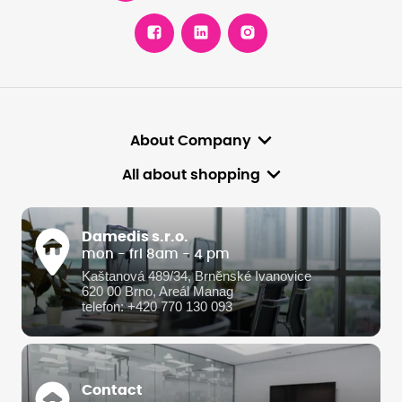
About Company
All about shopping
Damedis s.r.o.
mon - fri 8am - 4 pm
Kaštanová 489/34, Brněnské Ivanovice
620 00 Brno, Areál Manag
telefon: +420 770 130 093
Contact