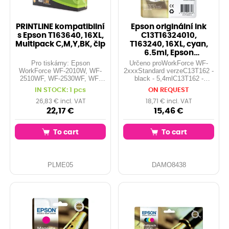
PRINTLINE kompatibilní
Epson originální ink
s Epson T163640, 16XL,
C13T16324010,
Multipack C,M,Y,BK, čip
T163240, 16XL, cyan,
6.5ml, Epson
WorkForce WF-
Pro tiskárny: Epson
Určeno proWorkForce WF-
2540WF,
WorkForce WF-2010W, WF-
2xxxStandard verzeC13T162 -
2510WF, WF-2530WF, WF-
black - 5,4mlC13T162 -
2540WF, WF-2750DWF, ...
cyan/magenta/yellow -
IN STOCK: 1 pcs
ON REQUEST
Kapacita: 1x 12,9 ml, 3x 6,5
3,1mlXL verzeC13T163 -
ml Barvy: black, cyan,
black XL - 12,9mlC13T163 -
26,83 € incl. VAT
18,71 € incl. VAT
magenta, yellow Obsahuje:
cyan/magenta/yellow XL -
22,17 €
15,46 €
T163140, T163240, T163340,
6,5ml
T163440
To cart
To cart
PLME05
DAMO8438