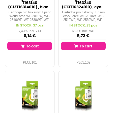
T163140
T163240
(C13T16314010) , black,
(C13T16324010) , cyan,
čip
čip
Cartridge pro tiskárny: Epson
Cartridge pro tiskárny: Epson
WorkForce WF-2010W, WF-
WorkForce WF-2010W, WF-
2510WF, WF-2530WF, WF-
2510WF, WF-2530WF, WF-
2540WF, WF-2750DWF...
2540WF, WF-2750DWF...
IN STOCK: 37 pcs
IN STOCK: 29 pcs
Kapacita: 12,9 ml Barva:
Kapacita: 6,5 ml Barva: cyan
black
7,43 € incl. VAT
6,93 € incl. VAT
6,14 €
5,73 €
To cart
To cart
PLCE101
PLCE102