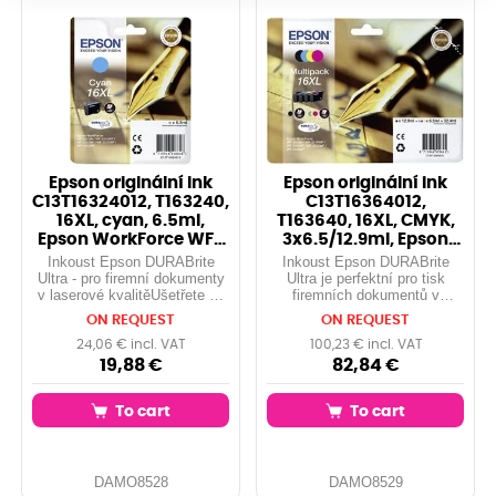
Epson originální ink
Epson originální ink
C13T16324012, T163240,
C13T16364012,
16XL, cyan, 6.5ml,
T163640, 16XL, CMYK,
Epson WorkForce WF-
3x6.5/12.9ml, Epson
2540WF,
WorkForce WF-2
Inkoust Epson DURABrite
Inkoust Epson DURABrite
Ultra - pro firemní dokumenty
Ultra je perfektní pro tisk
v laserové kvalitěUšetřete až
firemních dokumentů v
30 % nákladů na inkoust1
laserové kvalitě. Systém
ON REQUEST
ON REQUEST
díky samostatným
pigmentových inkoustů
zásobníkům inkoustu od
zajišťuje, že vytištěné
24,06 € incl. VAT
100,23 € incl. VAT
společnosti Epson Pokud
dokumenty jsou odolné vůči
19,88 €
82,84 €
používáte samostatné...
vodě, rozmazání a
zvýrazňova...
To cart
To cart
DAMO8528
DAMO8529