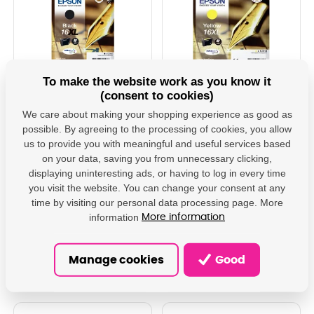
To make the website work as you know it
Epson originální ink
Epson originální ink
(consent to cookies)
C13T16314012, T163140,
C13T16344012,
We care about making your shopping experience as good as
16XL, black, 12.9ml,
T163440, 16XL, yellow,
Epson WorkForce WF-
6.5ml, Epson
possible. By agreeing to the processing of cookies, you allow
2540WF
WorkForce WF-
Inkoust Epson DURABrite
Inkoust Epson DURABrite
us to provide you with meaningful and useful services based
2540WF
Ultra je perfektní pro tisk
Ultra je perfektní pro tisk
on your data, saving you from unnecessary clicking,
firemních dokumentů v
firemních dokumentů v
laserové kvalitě. Systém
laserové kvalitě. Systém
displaying uninteresting ads, or having to log in every time
ON REQUEST
ON REQUEST
pigmentových inkoustů
pigmentových inkoustů
you visit the website. You can change your consent at any
zajišťuje, že vytištěné
zajišťuje, že vytištěné
29,92 € incl. VAT
24,06 € incl. VAT
time by visiting our personal data processing page. More
dokumenty jsou odolné vůči
dokumenty jsou odolné vůči
24,73 €
19,88 €
vodě, rozmazání a
vodě, rozmazání a
information
More information
zvýrazňova...
zvýrazňova...
To cart
To cart
Manage cookies
Good
DAMO8526
DAMO8527