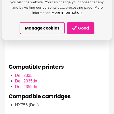
you visit the website. You can change your consent at any
Parameters
time by visiting our personal data processing page. More
information
More information
Dell - Dell Products Europe BV;
Raheen Business Park, EMF 1,
Producer
Loughmore Avenue, Limerick,
V94 FH21, Ireland;
Manage cookies
Good
regulatory_compliance@dell.com
Compatible printers
Dell 2335
Dell 2335dn
Dell 2355dn
Compatible cartridges
HX756 (Dell)