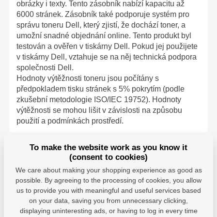
obrázky i texty. Tento zásobník nabízí kapacitu až
6000 stránek. Zásobník také podporuje systém pro
správu toneru Dell, který zjistí, že dochází toner, a
umožní snadné objednání online. Tento produkt byl
testován a ověřen v tiskárny Dell. Pokud jej použijete
v tiskárny Dell, vztahuje se na něj technická podpora
společnosti Dell.
Hodnoty výtěžnosti toneru jsou počítány s
předpokladem tisku stránek s 5% pokrytím (podle
zkušební metodologie ISO/IEC 19752). Hodnoty
výtěžnosti se mohou lišit v závislosti na způsobu
použití a podmínkách prostředí.
Katalogové číslo: HX756
To make the website work as you know it
(consent to cookies)
Soucástka výrobce : 593-10329
We care about making your shopping experience as good as
Soucástka Dell : 593-10329
possible. By agreeing to the processing of cookies, you allow
us to provide you with meaningful and useful services based
on your data, saving you from unnecessary clicking,
displaying uninteresting ads, or having to log in every time