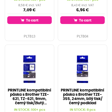
8,58 € incl. VAT
8,43 € incl. VAT
7,09 €
6,96 €
To cart
To cart
PLTB13
PLTB04
PRINTLINE kompatibilní
PRINTLINE kompatibilní
páska s Brother TZE-
páska s Brother TZE-
621, TZ-621, 9mm,
355, 24mm, bílý tisk/
černý tisk/žlutý
černý podklad
podklad
IN STOCK: 100+ pcs
IN STOCK: 8 pcs