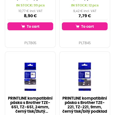
IN STOCK: 99 pcs
IN STOCK: 12 pcs
10,77 € incl. VAT
9,42 € incl. VAT
8,90 €
7,79 €
To cart
To cart
PLTB05
PLTB45
PRINTLINE kompatibilní
PRINTLINE kompatibilní
páska s Brother TZE-
páska s Brother TZE-
651, TZ-651, 24mm,
221, TZ-221, 9mm,
černý tisk/žlutý
černý tisk/bílý podklad