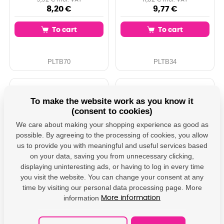
8,20 €
9,77 €
To cart
To cart
PLTB70
PLTB34
To make the website work as you know it
(consent to cookies)
We care about making your shopping experience as good as
possible. By agreeing to the processing of cookies, you allow
us to provide you with meaningful and useful services based
on your data, saving you from unnecessary clicking,
displaying uninteresting ads, or having to log in every time
PRINTLINE kompatibilní
PRINTLINE kompatibilní
you visit the website. You can change your consent at any
páska s Brother TZE-
páska s Brother TZE-
141, TZ-141, 18mm,
611, TZ-611, 6mm, černý
time by visiting our personal data processing page. More
černý tisk/průsvitný
tisk/žlutý podklad
information
More information
podklad
IN STOCK: 100+ pcs
IN STOCK: 32 pcs
4,49 € incl. VAT
7,53 € incl. VAT