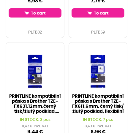
5,98 €
7,79 €
To cart
To cart
PLTB02
PLTB69
PRINTLINE kompatibilní
PRINTLINE kompatibilní
páska s Brother TZE-
páska s Brother TZE-
FX631,12mm,černý
FX611,6mm, černý tisk/
tisk/žlutý podklad,
žlutý podklad, flexibilní
flexibilní
IN STOCK: 3 pcs
IN STOCK: 7 pcs
11,42 € incl. VAT
8,43 € incl. VAT
9,44 €
6,96 €