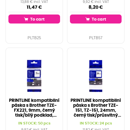
13,88 € incl. VAT
9,92 € incl. VAT
11,47 €
8,20 €
To cart
To cart
PLTB25
PLTB57
PRINTLINE kompatibilní
PRINTLINE kompatibilní
páska s Brother TZE-
páska s Brother TZE-
FX221, 9mm, černý
151, TZ-151, 24mm,
tisk/bílý podklad,
černý tisk/průsvitný
flexibilní
podklad
IN STOCK: 50 pcs
IN STOCK: 24 pcs
9,92 € incl. VAT
11,82 € incl. VAT