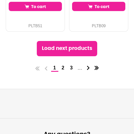
To cart
To cart
PLTB51
PLTB09
Load next products
1
2
3
…