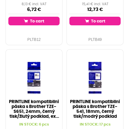
8,13 € incl. VAT
15,41 € incl. VAT
6,72 €
12,73 €
To cart
To cart
PLTB12
PLTB49
PRINTLINE kompatibilní
PRINTLINE kompatibilní
páska s Brother TZE-
páska s Brother TZE-
S651, 24mm, černý
541, 18mm, černý
tisk/žlutý podklad, ext.
tisk/modrý podklad
adh.
IN STOCK: 6 pcs
IN STOCK: 17 pcs