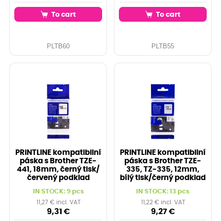
To cart
To cart
PLTB60
PLTB55
PRINTLINE kompatibilní
PRINTLINE kompatibilní
páska s Brother TZE-
páska s Brother TZE-
441, 18mm, černý tisk/
335, TZ-335, 12mm,
červený podklad
bílý tisk/černý podklad
IN STOCK: 9 pcs
IN STOCK: 13 pcs
11,27 € incl. VAT
11,22 € incl. VAT
9,31 €
9,27 €