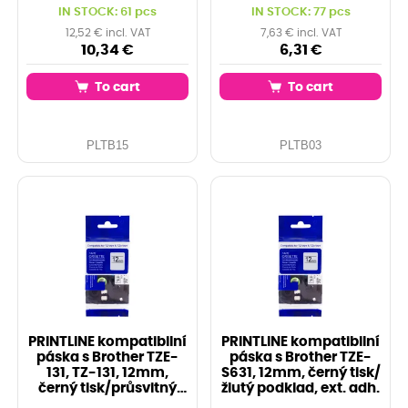
podklad
IN STOCK: 61 pcs
IN STOCK: 77 pcs
12,52 € incl. VAT
7,63 € incl. VAT
10,34 €
6,31 €
To cart
To cart
PLTB15
PLTB03
PRINTLINE kompatibilní
PRINTLINE kompatibilní
páska s Brother TZE-
páska s Brother TZE-
131, TZ-131, 12mm,
S631, 12mm, černý tisk/
černý tisk/průsvitný
žlutý podklad, ext. adh.
podklad