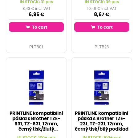
IN STOCK: 31 pcs
IN STOCK: 39 pcs
8,43 € incl. VAT
10,49 € incl. VAT
6,96 €
8,67 €
To cart
To cart
PLTB01
PLTB23
PRINTLINE kompatibilní
PRINTLINE kompatibilní
páska s Brother TZE-
páska s Brother TZE-
631, TZ-631, 12mm,
231, TZ-231, 12mm,
černý tisk/žlutý
černý tisk/bílý podklad
podklad
IN STOCK: 100+ pcs
IN STOCK: 100+ pcs