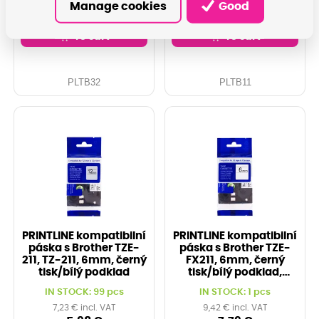
Manage cookies
Good
3,71 €
6,22 €
To cart
To cart
PLTB32
PLTB11
PRINTLINE kompatibilní
PRINTLINE kompatibilní
páska s Brother TZE-
páska s Brother TZE-
211, TZ-211, 6mm, černý
FX211, 6mm, černý
tisk/bílý podklad
tisk/bílý podklad,
flexibilní
IN STOCK: 99 pcs
IN STOCK: 1 pcs
7,23 € incl. VAT
9,42 € incl. VAT