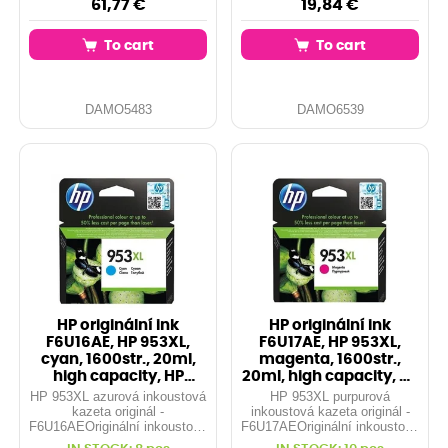
61,77 €
19,84 €
To cart
To cart
DAMO5483
DAMO6539
HP originální ink
HP originální ink
F6U16AE, HP 953XL,
F6U17AE, HP 953XL,
cyan, 1600str., 20ml,
magenta, 1600str.,
high capacity, HP
20ml, high capacity, HP
OfficeJet Pro
OfficeJet
HP 953XL azurová inkoustová
HP 953XL purpurová
kazeta originál -
inkoustová kazeta originál -
F6U16AEOriginální inkoustová
F6U17AEOriginální inkoustová
kazeta HPOEM. No:
kazeta HPOEM. No: