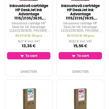
Inkoustová cartridge
Inkoustová cartridge
HP DeskJet Ink
HP DeskJet Ink
Advantage
Advantage
1115/2135/3635,
1115/2135/3635,
F6V24AE, color, No. 652
F6V25AE, black, No.
Inkoustová cartridge HP
Inkoustová cartridge HP
, 20
652 , 36
DeskJet Ink Advantage
DeskJet Ink Advantage
1115/2135/3635, F6V24AE,
1115/2135/3635, F6V25AE,
color, No. 652 , 200 str.
black, No. 652 , 360 str.
IN STOCK: 20 pcs
IN STOCK: 58 pcs
16,17 € incl. VAT
18,82 € incl. VAT
13,36 €
15,56 €
To cart
To cart
DAMO7584
DAMO7585