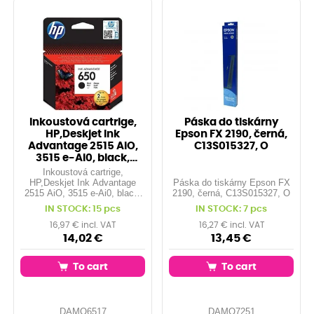
Inkoustová cartrige,
Páska do tiskárny
HP,Deskjet Ink
Epson FX 2190, černá,
Advantage 2515 AiO,
C13S015327, O
3515 e-Ai0, black,
CZ101AE#BHK, No
Inkoustová cartrige,
HP,Deskjet Ink Advantage
Páska do tiskárny Epson FX
2515 AiO, 3515 e-Ai0, black,
2190, černá, C13S015327, O
CZ101AE#BHK, No.650, 360
IN STOCK: 15 pcs
IN STOCK: 7 pcs
str.
16,97 € incl. VAT
16,27 € incl. VAT
14,02 €
13,45 €
To cart
To cart
DAMO6517
DAMO7251