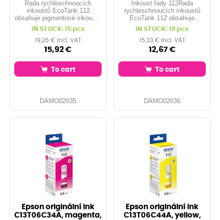
Řada rychleschnoucích
Inkoust řady 112Řada
inkoustů EcoTank 112
rychleschnoucích inkoustů
obsahuje pigmentové inkousty
EcoTank 112 obsahuje
pro výtisky odolné vůči
pigmentové inkousty pro
IN STOCK: 15 pcs
IN STOCK: 10 pcs
rozmazání a zvýrazňovačům.
výtisky odolné vůči rozmazání
Tento spolehlivý a vysoce
a zvýrazňovačům. Tento
19,26 € incl. VAT
15,33 € incl. VAT
kvalitní inkoust vám zaručí
spolehlivý a vysoce kvalitní
15,92 €
12,67 €
dokonalé výtisky se skvěle
inkoust vám zaručí...
čitelným textem a zářivými
To cart
To cart
barvami.
DAMO02035
DAMO02036
Epson originální ink
Epson originální ink
C13T06C34A, magenta,
C13T06C44A, yellow,