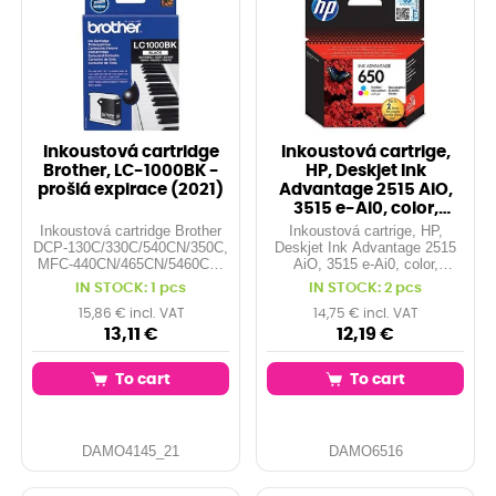
Inkoustová cartridge
Inkoustová cartrige,
Brother, LC-1000BK -
HP, Deskjet Ink
prošlá expirace (2021)
Advantage 2515 AiO,
3515 e-Ai0, color,
CZ102AE#BHK, N
Inkoustová cartridge Brother
Inkoustová cartrige, HP,
DCP-130C/330C/540CN/350C,
Deskjet Ink Advantage 2515
MFC-440CN/465CN/5460CN,
AiO, 3515 e-Ai0, color,
LC-1000BK, black, 500s, O
CZ102AE#BHK, No.650,
IN STOCK: 1 pcs
IN STOCK: 2 pcs
200str.
15,86 € incl. VAT
14,75 € incl. VAT
13,11 €
12,19 €
To cart
To cart
DAMO4145_21
DAMO6516