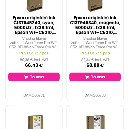
Epson originální ink
Epson originální ink
C13T945240, cyan,
C13T945340, magenta,
5000str., 1x38.1ml,
5000str., 1x38.1ml,
Epson WF-C5210,
Epson WF-C5210,
C5290, C5710, C
C5290, C5710
Vhodná hlavní
Vhodná hlavní
zařízení:WorkForce Pro WF-
zařízení:WorkForce Pro WF-
C5210DWWorkForce Pro WF-
C5210DWWorkForce Pro WF-
C5290DWWorkForce Pro WF-
C5290DWWorkForce Pro WF-
IN STOCK: 7 pcs
IN STOCK: 5 pcs
C5710DWFWorkForce Pro
C5710DWFWorkForce Pro
WF-C5790DWF
WF-C5790DWF
80,38 € incl. VAT
83,34 € incl. VAT
66,43 €
68,88 €
To cart
To cart
DAMO00731
DAMO00733