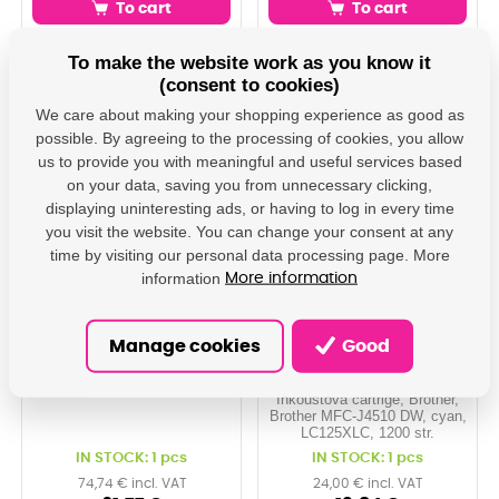
To cart
To cart
To make the website work as you know it
DAMO01968
DAMO02101_20
(consent to cookies)
We care about making your shopping experience as good as
possible. By agreeing to the processing of cookies, you allow
us to provide you with meaningful and useful services based
on your data, saving you from unnecessary clicking,
displaying uninteresting ads, or having to log in every time
you visit the website. You can change your consent at any
time by visiting our personal data processing page. More
information
More information
HP originální ink
Brother originální ink
CN045AE#301,
LC-125XLC, cyan,
Manage cookies
Good
No.950XL, black,
1200str., Brother MFC-
2300str., 53ml, BLISTR,
J4510 DW
HP Officejet Pro 8
Inkoustová cartrige, Brother,
Brother MFC-J4510 DW, cyan,
LC125XLC, 1200 str.
IN STOCK: 1 pcs
IN STOCK: 1 pcs
74,74 € incl. VAT
24,00 € incl. VAT