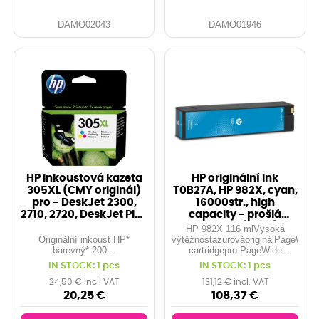
DAMO02043
DAMO01946
HP inkoustová kazeta
HP originální ink
305XL (CMY originál)
T0B27A, HP 982X, cyan,
pro - DeskJet 2300,
16000str., high
2710, 2720, DeskJet Plus
capacity - prošlá
410
expirace (2020)
HP 982X 116 mlVysoká
Originální inkoust HP*
výtěžnostazurováoriginálPageWide
barevný* 200...
cartridgepro PageWide
Enterprise Color 765, MFP
IN STOCK: 1 pcs
IN STOCK: 1 pcs
780; PageWide Enterprise
Color Flow MFP 7856 měsíců
24,50 € incl. VAT
131,12 € incl. VAT
standardní zárukaDalší
20,25 €
108,37 €
informace o produktuUdělejte
tiskem dojemZa sv