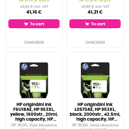
IN STOCK: 8 pcs
IN STOCK: 10 pcs
F6U16AEBarva:
F6U17AEBarva:
azurováVýkon: 1600
purpurováVýkon: 1600
49,80 € incl. VAT
49,86 € incl. VAT
stranKompatibilita:HP
stranKompatibilita:HP
41,16 €
41,21 €
Officejet Pro 8218HP Officejet
Officejet Pro 8218HP Officejet
Pro 8710HP...
Pro...
To cart
To cart
DAMO8008
DAMO8009
HP originální ink
HP originální ink
F6U18AE, HP 953XL,
L0S70AE, HP 953XL,
yellow, 1600str., 20ml,
black, 2000str., 42.5ml,
high capacity, HP
high capacity, HP
OfficeJet P
OfficeJet
HP 953XL žlutá inkoustová
HP 953XL černá inkoustová