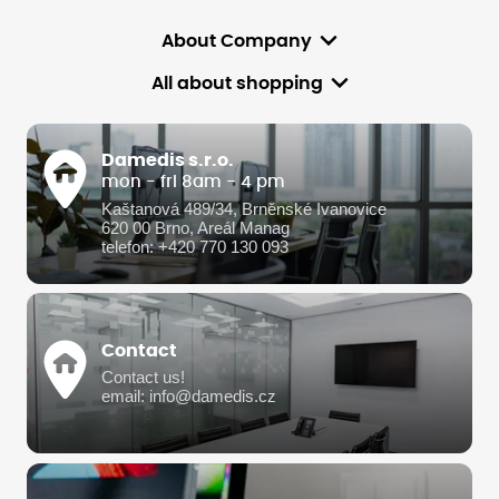
About Company
All about shopping
Damedis s.r.o.
mon - fri 8am - 4 pm
Kaštanová 489/34, Brněnské Ivanovice
620 00 Brno, Areál Manag
telefon: +420 770 130 093
Contact
Contact us!
email: info@damedis.cz