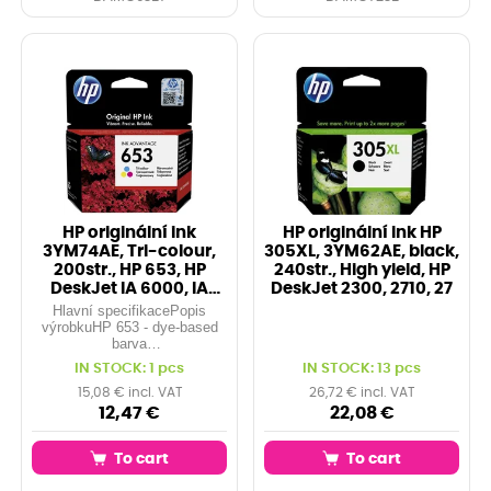
HP originální ink
HP originální ink HP
3YM74AE, Tri-colour,
305XL, 3YM62AE, black,
200str., HP 653, HP
240str., High yield, HP
DeskJet IA 6000, IA
DeskJet 2300, 2710, 27
PLUS 6400
Hlavní specifikacePopis
výrobkuHP 653 - dye-based
barva
(azurová,purpurová,žlutá) -
IN STOCK: 1 pcs
IN STOCK: 13 pcs
originál - Ink Advantage -
inkoustová cartridgeTyp
15,08 € incl. VAT
26,72 € incl. VAT
výrobkuInkoustová
12,47 €
22,08 €
cartridgeTechnologie
tiskuTryskovýPodřízená
To cart
To cart
značka HPInk
AdvantageBarva tiskuDye-b