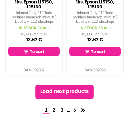
1ks, Epson L15150,
1ks, Epson L15150,
L15160
L15160
Inkoust řady 112Řada
Inkoust řady 112Řada
rychleschnoucích inkoustů
rychleschnoucích inkoustů
EcoTank 112 obsahuje
EcoTank 112 obsahuje
pigmentové inkousty pro
pigmentové inkousty pro
IN STOCK: 12 pcs
IN STOCK: 16 pcs
výtisky odolné vůči rozmazání
výtisky odolné vůči rozmazání
a zvýrazňovačům. Tento
a zvýrazňovačům. Tento
15,33 € incl. VAT
15,33 € incl. VAT
spolehlivý a vysoce kvalitní
spolehlivý a vysoce kvalitní
12,67 €
12,67 €
inkoust vám zaručí...
inkoust vám zaručí...
To cart
To cart
DAMO02037
DAMO02038
Load next products
...
1
2
3