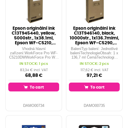
Epson originální ink
Epson originální ink
C13T945440, yellow,
C13T946140, black,
5000str., 1x38.1ml,
10000str., 1x136.7mlml,
Epson WF-C5210,
Epson WF-C5290,
C5290, C5710,
C5790
Vhodná hlavní
BaleníTyp balení: Jednotlivé
zařízení:WorkForce Pro WF-
baleníTechnologieObsah: 1 x
C5210DWWorkForce Pro WF-
136,7 ml ČernáTechnologie:
C5290DWWorkForce Pro WF-
DURABrite™ UltraZkratka:
IN STOCK: 1 pcs
IN STOCK: 2 pcs
C5710DWFWorkForce Pro
T9461Velikost: XXLVhodná
WF-C5790DWF
hlavní zařízení:WorkForce Pro
83,34 € incl. VAT
117,62 € incl. VAT
WF-C5290DWWorkForce
68,88 €
97,21 €
Pro...
To cart
To cart
DAMO00734
DAMO00735